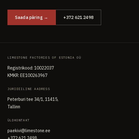
Saada päring →
+372 621 2498
LIMESTONE FACTORIES OF ESTONIA OÜ
Registrikood: 10022037
KMKR: EE100263967
JURIDIILINE AADRESS
Peterburi tee 34/1, 11415,
Tallinn
ÜLDKONTAKT
paekivi@limestone.ee
+372 621 2498