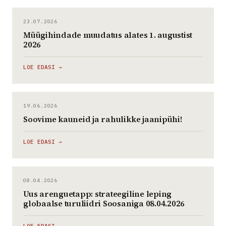
23.07.2026
Müügihindade muudatus alates 1. augustist
2026
LOE EDASI →
19.06.2026
Soovime kauneid ja rahulikke jaanipühi!
LOE EDASI →
08.04.2026
Uus arenguetapp: strateegiline leping
globaalse turuliidri Soosaniga 08.04.2026