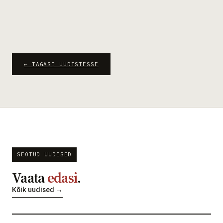
← TAGASI UUDISTESSE
SEOTUD UUDISED
Vaata
edasi
.
Kõik uudised →