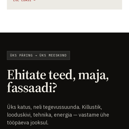
LOE EDASI →
ÜKS PÄRING → ÜKS MEESKOND
Ehitate teed, maja,
fassaadi?
Üks katus, neli tegevussuunda. Killustik,
looduskivi, tehnika, energia — vastame ühe
tööpäeva jooksul.