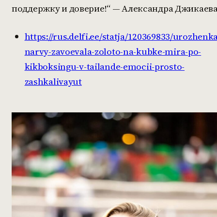
поддержку и доверие!“ — Александра Джикаева
https://rus.delfi.ee/statja/120369833/urozhenka
narvy-zavoevala-zoloto-na-kubke-mira-po-
kikboksingu-v-tailande-emocii-prosto-
zashkalivayut